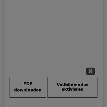
Vollbild
PDF
Vollbildmodus
aktivieren
downloaden