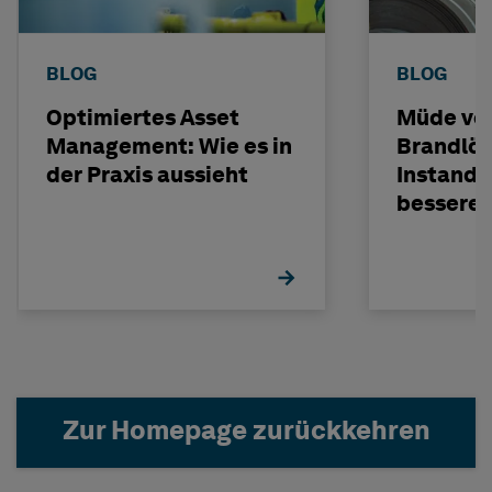
BLOG
BLOG
Optimiertes Asset
Müde vo
Management: Wie es in
Brandlös
der Praxis aussieht
Instandh
bessere 
sehen?
Zur Homepage zurückkehren