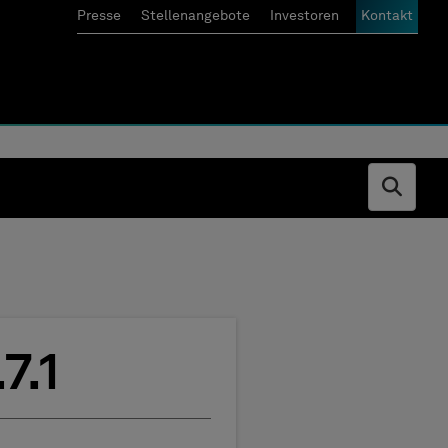
Presse
Stellenangebote
Investoren
Kontakt
Open s
7.1