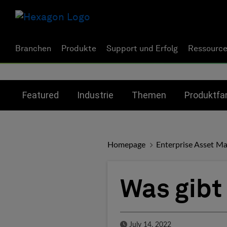
Branchen
Produkte
Support und Erfolg
Ressourc
Toggle submenu for:
Toggle submenu for:
Toggle su
Featured
Industrie
Themen
Produktfa
Homepage
Enterprise Asset M
Was gibt 
Published Date
July 14, 2022