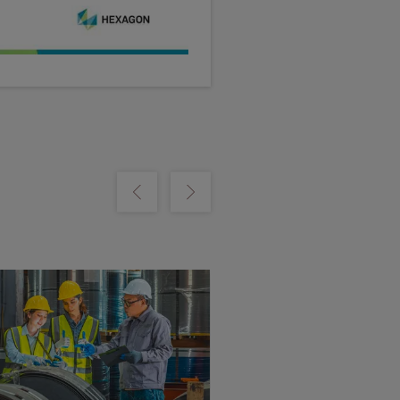
Show previous
Show next