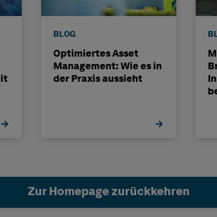
BLOG
B
Optimiertes Asset
M
Management: Wie es in
B
it
der Praxis aussieht
I
b
s
Zur Homepage zurückkehren