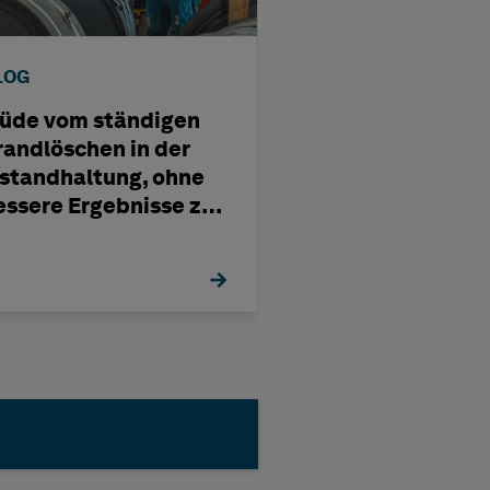
LOG
BLOG
üde vom ständigen
Effiziente
randlöschen in der
Instandhaltung
nstandhaltung, ohne
durch neue ISO
essere Ergebnisse zu
Standards
ehen?