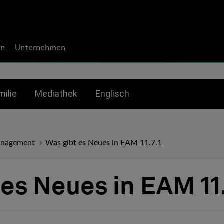
en
Unternehmen
bmenu for:
Toggle submenu for:
milie
Mediathek
Englisch
anagement
Was gibt es Neues in EAM 11.7.1
es Neues in EAM 11.